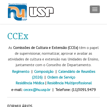
ALTER
CCEx
As
Comissões de Cultura e Extensão (CCEx)
têm o papel
de supervisionar, normatizar, aprovar e avaliar as
atividades de cultura e extensão nas Unidades de Ensino,
juntamente com o Conselho de Departamento.
Regimento
|
Composição
|
Calendário de Reuniões
(2026)
|
Ordem de Serviço
Residência Médica
|
Residência Multiprofissional
e-mail:
cecex@hu.usp.br
| Telefone: (11)3091.9479
FORMULÁRIOS