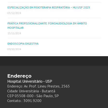
ESPECIALIZAÇÃO EM FISIOTERAPIA RESPIRATÓRIA – HU USP 2025
03/12/2024
PRÁTICA PROFISSIONALIZANTE: FONOAUDIOLOGIA EM ÂMBITO
HOSPITALAR
13/11/2024
ENDOSCOPIA DIGESTIVA
09/10/2024
Endereço
Hospital Universitário - USP
Endereço: Av. Prof. Lineu Prestes, 2565
Cidade Universitária - Butantã
CEP 05508-000 - São Paulo, SP
Contato.: 3091.9200