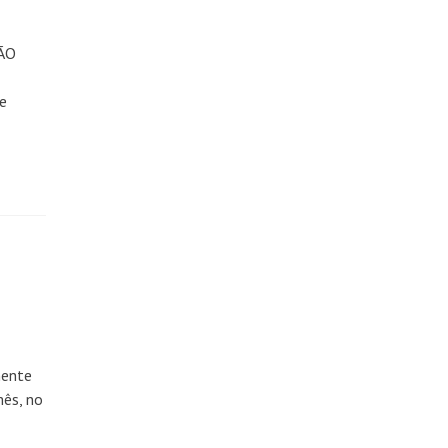
ÃO
de
mente
mês, no