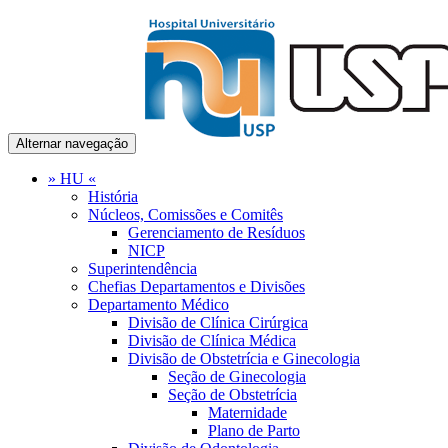
Alternar navegação
» HU «
História
Núcleos, Comissões e Comitês
Gerenciamento de Resíduos
NICP
Superintendência
Chefias Departamentos e Divisões
Departamento Médico
Divisão de Clínica Cirúrgica
Divisão de Clínica Médica
Divisão de Obstetrícia e Ginecologia
Seção de Ginecologia
Seção de Obstetrícia
Maternidade
Plano de Parto