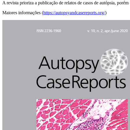
A revista prioriza a publicação de relatos de casos de autópsia, poré
Maiores informações (
https://autopsyandcasereports.org/
)