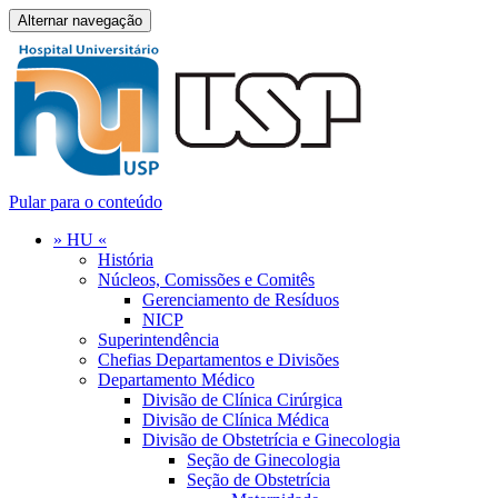
Alternar navegação
Pular para o conteúdo
» HU «
História
Núcleos, Comissões e Comitês
Gerenciamento de Resíduos
NICP
Superintendência
Chefias Departamentos e Divisões
Departamento Médico
Divisão de Clínica Cirúrgica
Divisão de Clínica Médica
Divisão de Obstetrícia e Ginecologia
Seção de Ginecologia
Seção de Obstetrícia