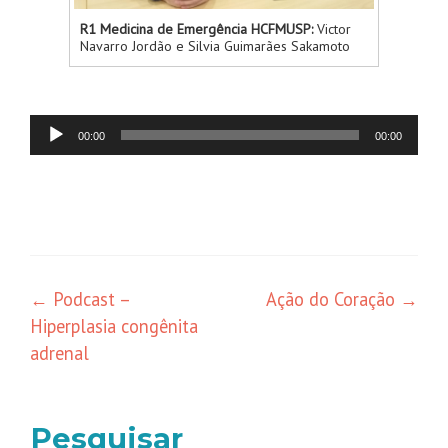
R1 Medicina de Emergência HCFMUSP:
Victor
Navarro Jordão e Silvia Guimarães Sakamoto
Tocador
00:00
00:00
de
áudio
←
Podcast –
Ação do Coração
→
Hiperplasia congênita
adrenal
Pesquisar