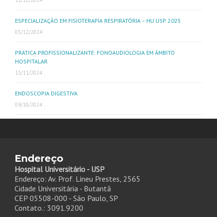
11/12/2024
ESPECIALIZAÇÃO EM FISIOTERAPIA RESPIRATÓRIA – HU USP 2025
03/12/2024
PRÁTICA PROFISSIONALIZANTE: FONOAUDIOLOGIA EM ÂMBITO
HOSPITALAR
13/11/2024
ENDOSCOPIA DIGESTIVA
09/10/2024
Endereço
Hospital Universitário - USP
Endereço: Av. Prof. Lineu Prestes, 2565
Cidade Universitária - Butantã
CEP 05508-000 - São Paulo, SP
Contato.: 3091.9200