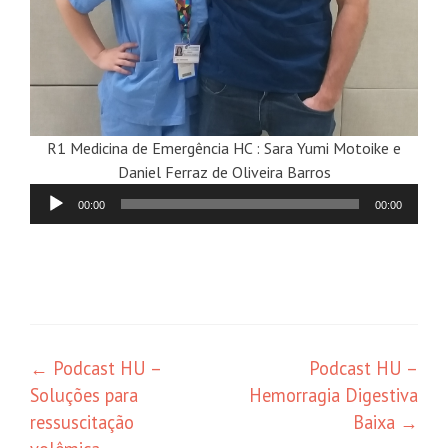
R1 Medicina de Emergência HC : Sara Yumi Motoike e
Daniel Ferraz de Oliveira Barros
Tocador
00:00
00:00
de
áudio
←
Podcast HU –
Podcast HU –
Soluções para
Hemorragia Digestiva
ressuscitação
Baixa
→