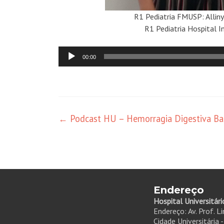
R1 Pediatria FMUSP: Alliny
R1 Pediatria Hospital I
Audio
00:00
Player
←
Podcast HU – Hemorragia Digestiva Ba
Endereço
Hospital Universitári
Endereço: Av. Prof. L
Cidade Universitária 