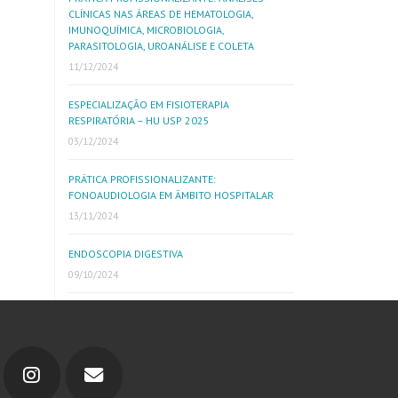
CLÍNICAS NAS ÁREAS DE HEMATOLOGIA,
IMUNOQUÍMICA, MICROBIOLOGIA,
PARASITOLOGIA, UROANÁLISE E COLETA
11/12/2024
ESPECIALIZAÇÃO EM FISIOTERAPIA
RESPIRATÓRIA – HU USP 2025
03/12/2024
PRÁTICA PROFISSIONALIZANTE:
FONOAUDIOLOGIA EM ÂMBITO HOSPITALAR
13/11/2024
ENDOSCOPIA DIGESTIVA
09/10/2024