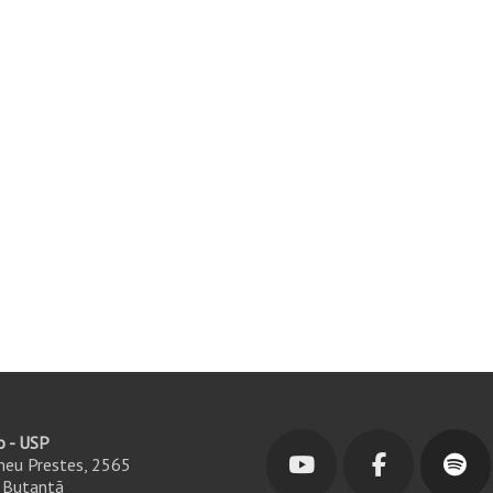
o - USP
ineu Prestes, 2565
- Butantã