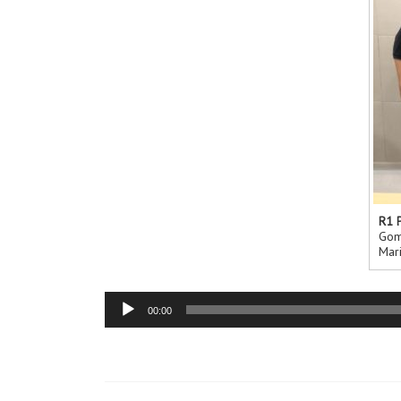
R1 
Gom
Mari
Tocador
00:00
de
áudio