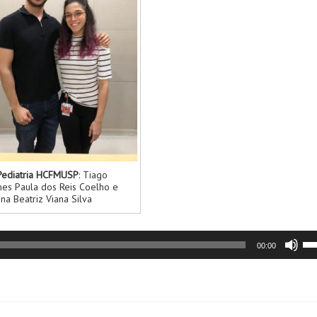
Pediatria HCFMUSP
: Tiago
es Paula dos Reis Coelho e
na Beatriz Viana Silva
Us
00:00
as
se
pa
ci