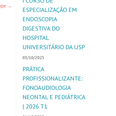
I CURSO DE
ope
→
ESPECIALIZAÇÃO EM
ra
ixo
ENDOSCOPIA
ra
DIGESTIVA DO
mentar
HOSPITAL
minuir
UNIVERSITÁRIO DA USP
lume.
03/10/2025
PRÁTICA
PROFISSIONALIZANTE:
FONOAUDIOLOGIA
NEONTAL E PEDIÁTRICA
| 2026 T1