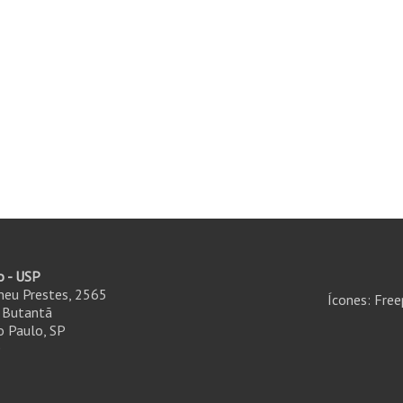
o - USP
ineu Prestes, 2565
Ícones: Free
- Butantã
 Paulo, SP
0