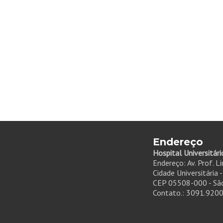
Endereço
Hospital Universitári
Endereço: Av. Prof. L
Cidade Universitária 
CEP 05508-000 - São
Contato.: 3091.920