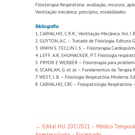
Fisioterapia Respiratória: avaliação, recursos, apl
Ventilação mecânica: princípios, modalidades.
Bibliografia:
1. CARVALHO, C.R.R.; Ventilação Mecânica. Vol. I 
2. GUYTON, A.C. – Tratado de Fisiologia. Editora
3. IRWIN S. TECLIN J. S. – Fisioterapia Cardiopu
4. LEFF, A.R, SHUMACKER, P.T. Fisiologia respirat
5. PRYOR E WEBBER – Fisioterapia para problemas
6. SCANLAN, G. et al. – Fundamentos da Terapia R
7. WEST, J. B. – Fisiologia Respiratória Moderna. 
8. CARVALHO, CRC – Fisiopatologia Respiratória 
←
Edital HU 207/2021 – Médico Temporá
Anestesiologia – Encerrrado