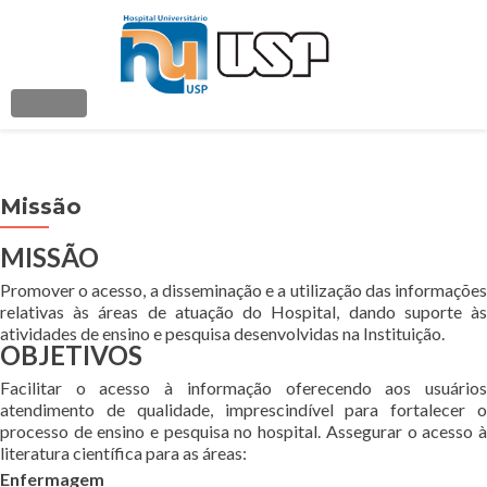
ALTERNAR NAVEGAÇÃO
» HU «
Missão
Paciente & Família
MISSÃO
Ensino & Pesquisa
Promover o acesso, a disseminação e a utilização das informações
relativas às áreas de atuação do Hospital, dando suporte às
Cursos
atividades de ensino e pesquisa desenvolvidas na Instituição.
OBJETIVOS
Comitê de Ética em Pesquisa
Facilitar o acesso à informação oferecendo aos usuários
atendimento de qualidade, imprescindível para fortalecer o
processo de ensino e pesquisa no hospital.
Assegurar o acesso 
Comunicação
literatura científica para as áreas:
Enfermagem