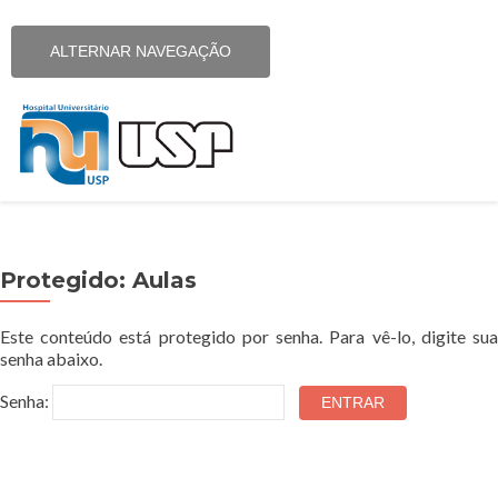
ALTERNAR NAVEGAÇÃO
» HU «
Protegido: Aulas
Paciente & Família
Este conteúdo está protegido por senha. Para vê-lo, digite sua
Ensino & Pesquisa
senha abaixo.
Senha:
Cursos
Comitê de Ética em Pesquisa