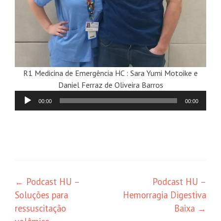
R1 Medicina de Emergência HC : Sara Yumi Motoike e
Daniel Ferraz de Oliveira Barros
Tocador
00:00
00:00
de
áudio
←
Podcast HU –
Podcast HU –
Soluções para
Hemorragia Digestiva
ressuscitação
Baixa
→