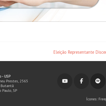
Eleição Representante Disc
o - USP
ineu Prestes, 2565
- Butantã
 Paulo, SP
0
Ícones: Free