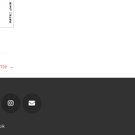
ente
→
pik