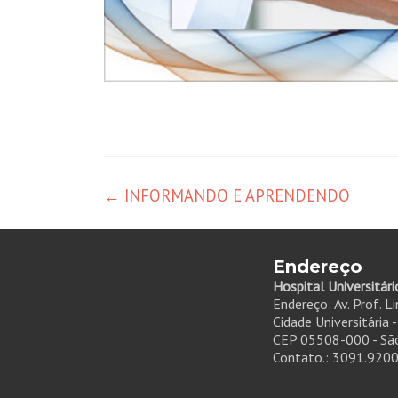
←
INFORMANDO E APRENDENDO
Endereço
Hospital Universitári
Endereço: Av. Prof. L
Cidade Universitária 
CEP 05508-000 - São
Contato.: 3091.920