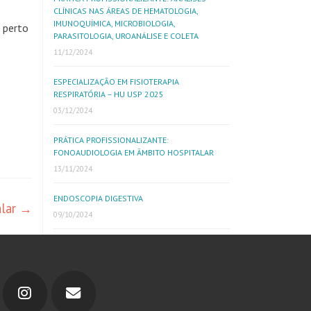
CLÍNICAS NAS ÁREAS DE HEMATOLOGIA,
IMUNOQUÍMICA, MICROBIOLOGIA,
 perto
PARASITOLOGIA, UROANÁLISE E COLETA
11/12/2024
ESPECIALIZAÇÃO EM FISIOTERAPIA
RESPIRATÓRIA – HU USP 2025
03/12/2024
PRÁTICA PROFISSIONALIZANTE:
FONOAUDIOLOGIA EM ÂMBITO HOSPITALAR
13/11/2024
ENDOSCOPIA DIGESTIVA
alar
→
09/10/2024