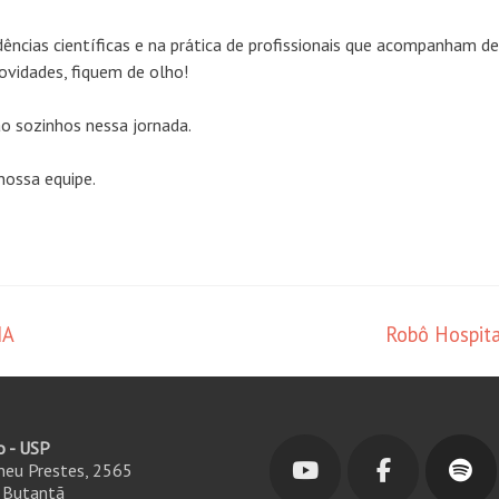
ncias científicas e na prática de profissionais que acompanham de
novidades, fiquem de olho!
o sozinhos nessa jornada.
nossa equipe.
IA
Robô Hospit
o - USP
ineu Prestes, 2565
- Butantã