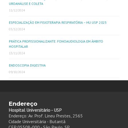
UROANÁLISE E COLETA
11/12/2024
ESPECIALIZAÇÃO EM FISIOTERAPIA RESPIRATÓRIA – HU USP 2025
03/12/2024
PRÁTICA PROFISSIONALIZANTE: FONOAUDIOLOGIA EM ÂMBITO
HOSPITALAR
13/11/2024
ENDOSCOPIA DIGESTIVA
09/10/2024
Endereço
Hospital Universitário - USP
Endereço: Av. Prof. Lineu Prestes, 2565
Cidade Universitária - Butantã
CEP 05508-000 - São Paulo, SP