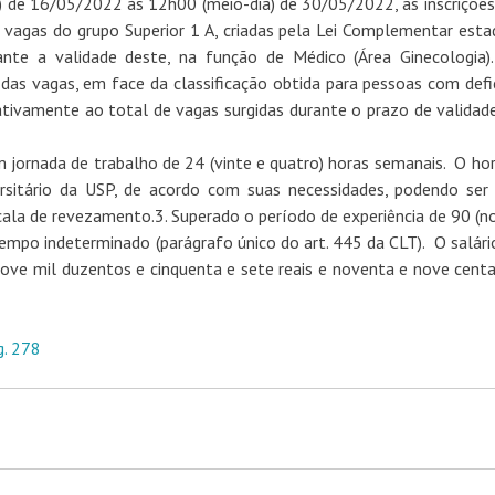
) de 16/05/2022 às 12h00 (meio-dia) de 30/05/2022, as inscrições
 vagas do grupo Superior 1 A, criadas pela Lei Complementar esta
nte a validade deste, na função de Médico (Área Ginecologia)
das vagas, em face da classificação obtida para pessoas com defic
ivamente ao total de vagas surgidas durante o prazo de validad
 jornada de trabalho de 24 (vinte e quatro) horas semanais. O hor
rsitário da USP, de acordo com suas necessidades, podendo ser 
ala de revezamento.3. Superado o período de experiência de 90 (n
tempo indeterminado (parágrafo único do art. 445 da CLT). O salário 
ove mil duzentos e cinquenta e sete reais e noventa e nove centa
g. 278