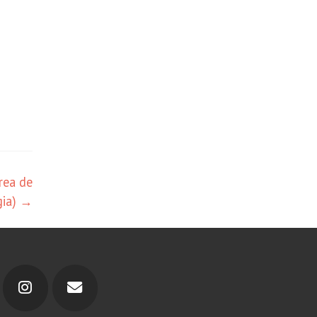
rea de
gia)
→