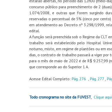
estarão abertas, no período das 12h00 (meio-dia
concurso público para preenchimento de 2 (duas)
1.074/2008, e outras que forem surgindo dura
reservadas o percentual de 5% (cinco por cento) 
em atendimento ao Decreto nº 3.298/1999, relat
edital.
A função será preenchida sob o Regime da CLT em
trabalho será estabelecido pelo Hospital Unive
noturno, misto, em regime de plantões ou em esc
dias, o contrato de trabalho passará a viger por 
para o mês de maio de 2022 é de R$ 9.257,99 (n
que corresponde ao do Superior 1 A.
Acesse Edital Completo:
Pág. 276
,
Pág. 277
,
Pá
Todo cronograma no site da FUVEST
,
Clique aqui