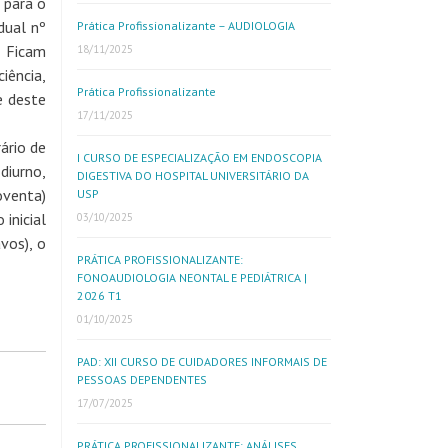
 para o
dual nº
Prática Profissionalizante – AUDIOLOGIA
. Ficam
18/11/2025
iência,
Prática Profissionalizante
e deste
17/11/2025
ário de
I CURSO DE ESPECIALIZAÇÃO EM ENDOSCOPIA
diurno,
DIGESTIVA DO HOSPITAL UNIVERSITÁRIO DA
oventa)
USP
inicial
03/10/2025
vos), o
PRÁTICA PROFISSIONALIZANTE:
FONOAUDIOLOGIA NEONTAL E PEDIÁTRICA |
2026 T1
01/10/2025
PAD: XII CURSO DE CUIDADORES INFORMAIS DE
PESSOAS DEPENDENTES
17/07/2025
PRÁTICA PROFISSIONALIZANTE: ANÁLISES