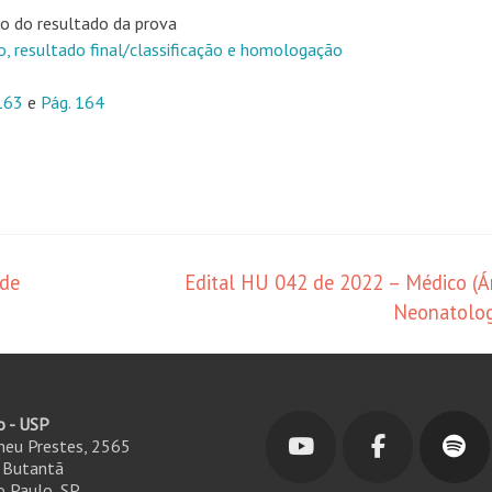
o do resultado da prova
o, resultado final/classificação e homologação
163
e
Pág. 164
 de
Edital HU 042 de 2022 – Médico (Á
Neonatolo
o - USP
ineu Prestes, 2565
- Butantã
 Paulo, SP