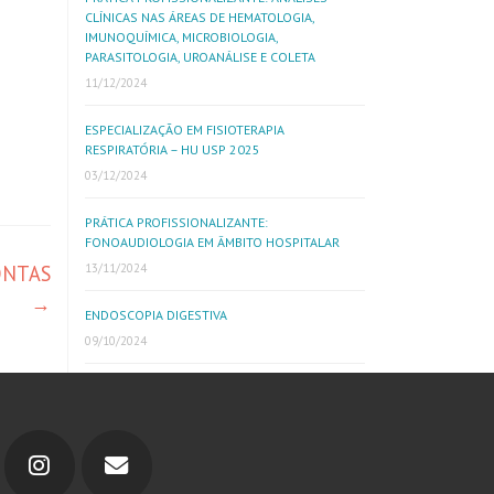
CLÍNICAS NAS ÁREAS DE HEMATOLOGIA,
IMUNOQUÍMICA, MICROBIOLOGIA,
PARASITOLOGIA, UROANÁLISE E COLETA
11/12/2024
ESPECIALIZAÇÃO EM FISIOTERAPIA
RESPIRATÓRIA – HU USP 2025
03/12/2024
PRÁTICA PROFISSIONALIZANTE:
FONOAUDIOLOGIA EM ÂMBITO HOSPITALAR
ONTAS
13/11/2024
→
ENDOSCOPIA DIGESTIVA
09/10/2024