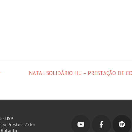
P
NATAL SOLIDÁRIO HU – PRESTAÇÃO DE C
o - USP
ineu Prestes, 2565
- Butantã