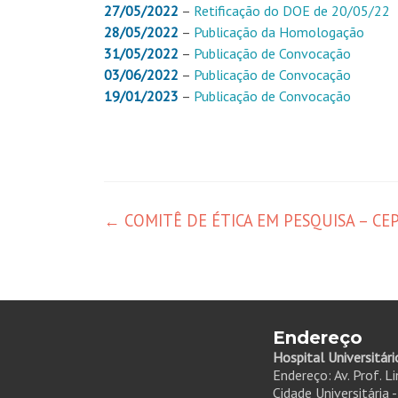
27/05/2022
–
Retificação do DOE de 20/05/22
28/05/2022
–
Publicação da Homologação
31/05/2022
–
Publicação de Convocação
03/06/2022
–
Publicação de Convocação
19/01/2023
–
Publicação de Convocação
←
COMITÊ DE ÉTICA EM PESQUISA – CE
Endereço
Hospital Universitári
Endereço: Av. Prof. L
Cidade Universitária 